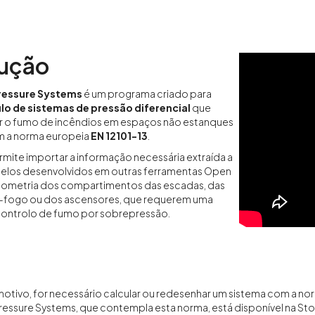
dução
ressure Systems
é um programa criado para
lo de sistemas de pressão diferencial
que
r o fumo de incêndios em espaços não estanques
 a norma europeia
EN 12101-13
.
rmite importar a informação necessária extraída a
delos desenvolvidos em outras ferramentas Open
eometria dos compartimentos das escadas, das
-fogo ou dos ascensores, que requerem uma
controlo de fumo por sobrepressão.
motivo, for necessário calcular ou redesenhar um sistema com a n
essure Systems, que contempla esta norma, está disponível na Sto