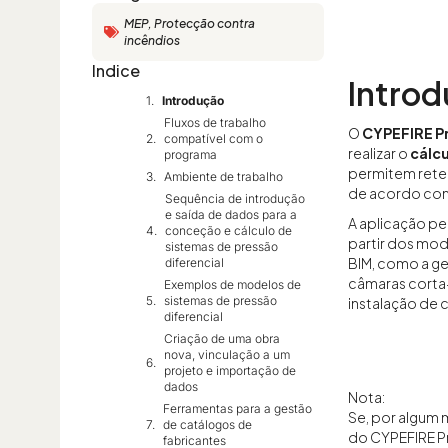
MEP
,
Protecção contra
incêndios
Indice
Intro
Introdução
Fluxos de trabalho
O
CYPEFIRE P
compatível com o
realizar o
cálcu
programa
permitem rete
Ambiente de trabalho
de acordo com
Sequência de introdução
e saída de dados para a
A aplicação pe
conceção e cálculo de
partir dos mo
sistemas de pressão
BIM, como a g
diferencial
câmaras corta
Exemplos de modelos de
sistemas de pressão
instalação de 
diferencial
Criação de uma obra
nova, vinculação a um
projeto e importação de
dados
Nota:
Ferramentas para a gestão
Se, por algum 
de catálogos de
do CYPEFIRE Pr
fabricantes