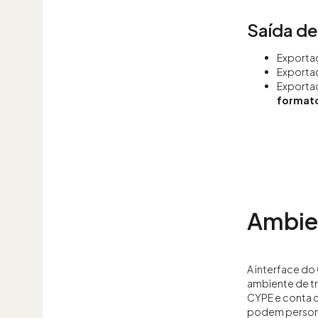
Saída d
Exportaç
Exporta
Exportaç
formato
Ambie
A interface d
ambiente de t
CYPE e conta c
podem personal