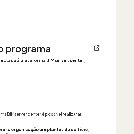
 o programa
nectada à plataforma BIMserver.center,
a BIMserver.center é possível realizar as
rar a organização em plantas do edifício
,