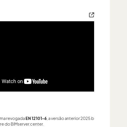
orma revogada
EN 12101-6
, a versão anterior 2025.b
re do BIMserver.center.