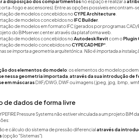
r a disposição dos compartimentos
no espaço e realizar a
atrib
orta-fogo e ascensores). Entre as opções possíveis encontram-se 
rtação de modelos concebidos no
CYPE Architecture
.
rtação de modelos concebidos no
IFC Builder
.
tação de modelos em formato IFC (gerados por programas CAD/BIM
ojeto do BIMserver.center através da plataforma web.
rtação de modelos concebidos no
Autodesk Revit
com o
Plugin 
rtação de modelo concebidos no
CYPECAD MEP
*.
as se importa a geometria arquitetónica. Não é importada a instala
ção dos elementos do modelo
: os elementos do modelo podem s
e nessa geometria importada
,
através da sua introdução de 
se em máscaras
DXF/DWG, DWF ou imagens (.jpeg, .jpg, .bmp, .wmf
o de dados de forma livre
YPEFIRE Pressure Systems não estiver vinculada a um projeto BIM da 
ções:
 e cálculo do sistema de pressão diferencial
através da introd
s
(opção "Sistemas").