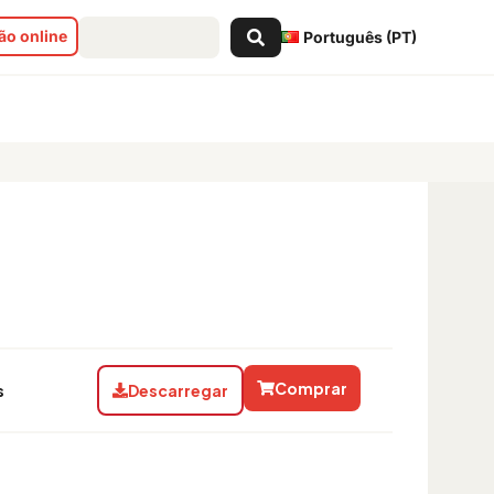
Search
o online
Português (PT)
...
Comprar
s
Descarregar