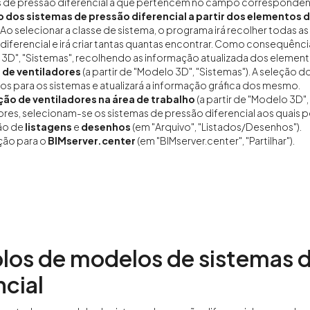
s de pressão diferencial a que pertencem no campo corresponden
 dos sistemas de pressão diferencial a partir dos elementos d
. Ao selecionar a classe de sistema, o programa irá recolher todas
diferencial e irá criar tantas quantas encontrar. Como consequênc
3D", "Sistemas", recolhendo as informação atualizada dos elemen
 de ventiladores
(a partir de "Modelo 3D", "Sistemas"). A seleção 
os para os sistemas e atualizará a informação gráfica dos mesmo.
ção de ventiladores na área de trabalho
(a partir de "Modelo 3D
ores, selecionam-se os sistemas de pressão diferencial aos qua
ão de
listagens
e
desenhos
(em "Arquivo", "Listados/Desenhos").
ção para o
BIMserver.center
(em "BIMserver.center", "Partilhar").
os de modelos de sistemas 
ncial