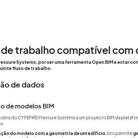
 de trabalho compatível com
essure Systems, por ser uma ferramenta Open BIM e estar co
uinte fluxo de trabalho
.
ção de dados
o de modelos BIM
 a obra do CYPEFIRE Pressure Systems a um proyecto BIM da plataform
s:
ção do modelo com a geometria de um edifício
. Isto permite
ge