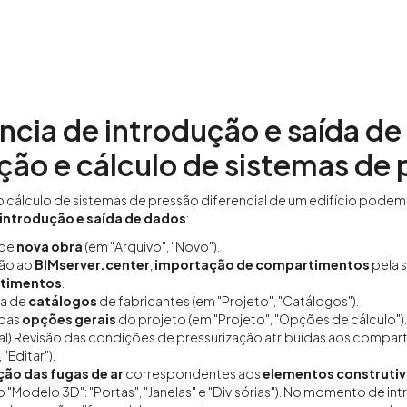
cia de introdução e saída de
ão e cálculo de sistemas de p
 cálculo de sistemas de pressão diferencial de um edifício podem 
introdução e saída de dados
:
 de
nova obra
(em "Arquivo", "Novo").
ção ao
BIMserver.center
,
importação de compartimentos
pela s
timentos
.
a de
catálogos
de fabricantes (em "Projeto", "Catálogos").
 das
opções gerais
do projeto (em "Projeto", "Opções de cálculo").
l) Revisão das condições de pressurização atribuídas aos compar
 "Editar").
ção das fugas de ar
correspondentes aos
elementos construti
 "Modelo 3D": "Portas", "Janelas" e "Divisórias"). No momento de in