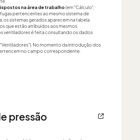
te.
ispostos na área de trabalho
(em "Cálculo",
 as fugas pertencentes ao mesmo sistema de
ia, os sistemas gerados aparecem na tabela
tos que estão atribuídos aos mesmos.
dos ventiladores é feita consultando os dados
", "Ventiladores"). No momento da introdução dos
is pertencem no campo correspondente.
de pressão