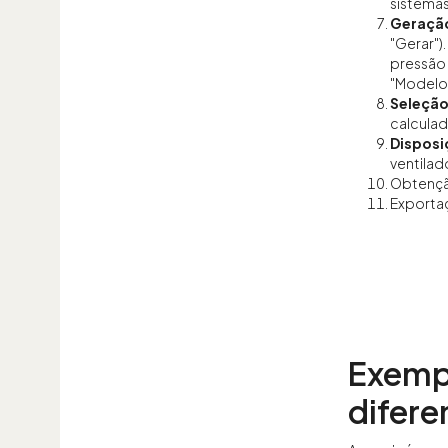
sistema
Geração
"Gerar")
pressão 
"Modelo 
Seleção
calculad
Disposi
ventilad
Obtenç
Exporta
Exempl
difere