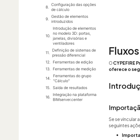
Configuração das opções
de cálculo
Gestão de elementos
introduzidos
Introdução de elementos
no modelo 3D: portas,
janelas, divisórias e
ventiladores
Fluxos
Definição de sistemas de
pressão diferencial
Ferramentas de edição
O
CYPEFIRE Pr
oferece o seg
Ferramentas de medição
Ferramentas do grupo
"Cálculo"
Introdu
Saída de resultados
Integração na plataforma
BIMserver.center
Importaçã
Se se vincular
seguintes açõe
Importa