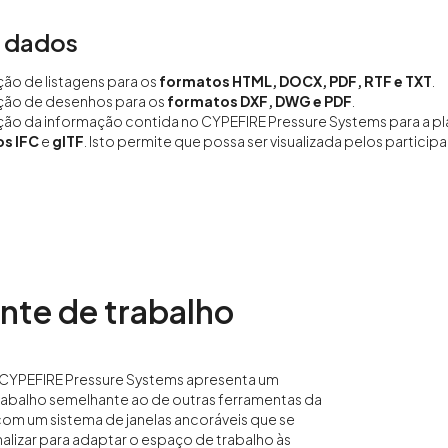
e dados
ão de listagens para os
formatos HTML, DOCX, PDF, RTF e TXT
.
ção de desenhos para os
formatos DXF, DWG e PDF
.
ão da informação contida no CYPEFIRE Pressure Systems para a p
s IFC
e
glTF
. Isto permite que possa ser visualizada pelos partici
nte de trabalho
o CYPEFIRE Pressure Systems apresenta um
rabalho semelhante ao de outras ferramentas da
om um sistema de janelas ancoráveis que se
izar para adaptar o espaço de trabalho às