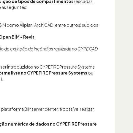
uição de tipos de compartimentos
(escadas,
as seguintes:
 como Allplan, ArchiCAD, entre outros) subidos
Open BIM - Revit
.
ção de extinção de incêndios realizada no CYPECAD
er introduzidos no CYPEFIRE Pressure Systems
forma livre no CYPEFIRE Pressure Systems
ou
).
plataforma BIMserver.center, é possível realizar
ução numérica de dados no CYPEFIRE Pressure