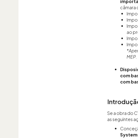
importa
câmara c
Impo
Impo
Impor
ao pr
Impo
Impo
*Apen
MEP
.
Disposi
com bas
com ba
Introduçã
Se a obra do C
as seguintes a
Conceção
System