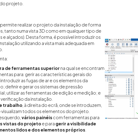
do projeto.
permite realizar o projeto da instalação de forma
es, tanto numa vista 3D como em qualquer tipo de
as e alçados). Desta forma, é possível introduzir os
nstalação utilizando a vista mais adequada em
o.
enta:
ra de ferramentas superior
na qual se encontram
mentas para: gerir as características gerais do
 introduzir as fugas de ar e os elementos da
ão; definir e gerar os sistemas de pressão
ial; utilizar as ferramentas de edição e medição; e
a verificação da instalação.
e trabalho
, à direita do ecrã, onde se introduzem,
 visualizam todos os elementos do projeto.
 esquerdo,
vários painéis
com ferramentas para
as vistas do projeto
e para
gerir a visibilidade
mentos lidos e dos elementos próprios
.