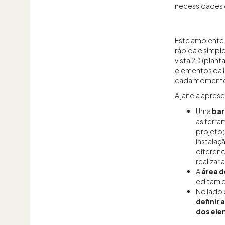
necessidades 
Este ambiente 
rápida e simpl
vista 2D (plant
elementos da i
cada moment
A janela apres
Uma
bar
as ferra
projeto;
instalaç
diferenc
realizar 
A
área d
editam e
No lado
definir 
dos ele