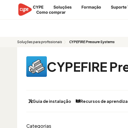
Skip
CYPE
Soluções
Formação
Suporte 
to
Como comprar
content
CYPEFIRE Pressure Systems
Soluções para profissionais
CYPEFIRE Pressure Systems
CYPEFIRE Pr
Guia de instalação
Recursos de aprendiz
Categorias