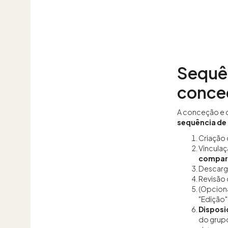
Sequên
conceç
A conceção e o
sequência de 
Criação
Vincula
compar
Descarg
Revisão
(Opciona
"Edição",
Disposi
do grupo