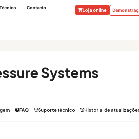
Técnico
Contacto
Loja online
Demonstraçã
essure Systems
agem
FAQ
Suporte técnico
Historial de atualizaçõe